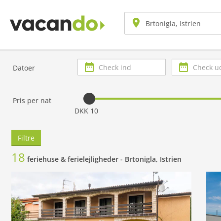
Check
Check
Datoer
ind
ud
Pris per nat
DKK 10
Filtre
18
feriehuse & ferielejligheder -
Brtonigla, Istrien