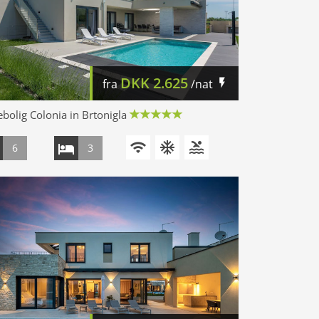
DKK
2.625
fra
/nat
ebolig Colonia in Brtonigla
6
3