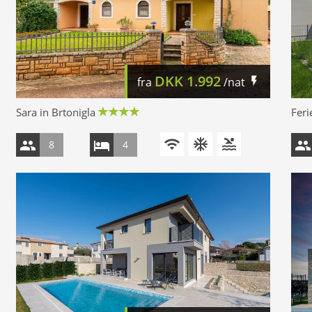
DKK
1.992
fra
/nat
Sara in Brtonigla
Feri
8
4