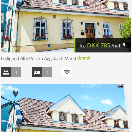
DKK
785
fra
/nat
Lejlighed Alte Post in Aggsbach Markt
4
1