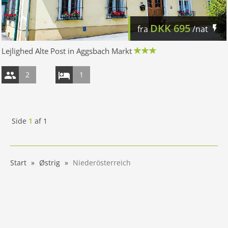
DKK
695
fra
/nat
Lejlighed Alte Post in Aggsbach Markt
2
1
Side
1
af
1
Start
Østrig
Niederösterreich