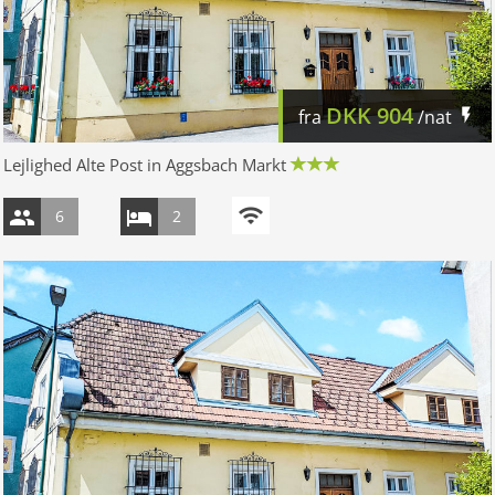
DKK
904
fra
/nat
Lejlighed Alte Post in Aggsbach Markt
6
2