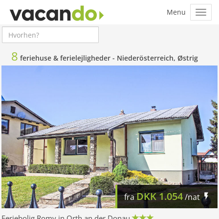
8
feriehuse & ferielejligheder -
Niederösterreich, Østrig
DKK
1.054
fra
/nat
Feriebolig Romy in Orth an der Donau