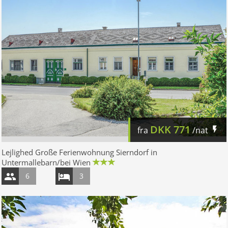
DKK
771
fra
/nat
Lejlighed Große Ferienwohnung Sierndorf in
Untermallebarn/bei Wien
6
3