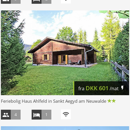
DKK
601
fra
/nat
Feriebolig Haus Ahlfeld in Sankt Aegyd am Neuwalde
4
1