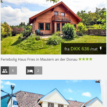
DKK
636
fra
/nat
Feriebolig Haus Fries in Mautern an der Donau
6
2