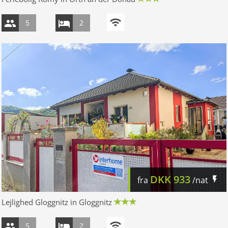
5
2
DKK
933
fra
/nat
Lejlighed Gloggnitz in Gloggnitz
5
2