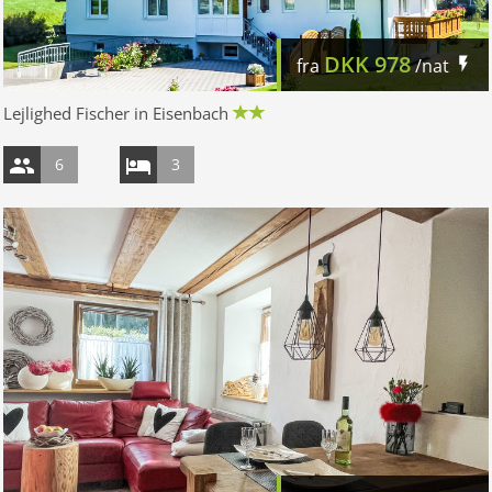
DKK
978
fra
/nat
Lejlighed Fischer in Eisenbach
6
3