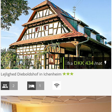
DKK
434
fra
/nat
Lejlighed Dieboldshof in Ichenheim
2
1