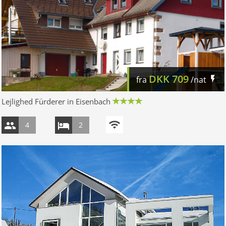
DKK
709
fra
/nat
Lejlighed Fürderer in Eisenbach
4
2