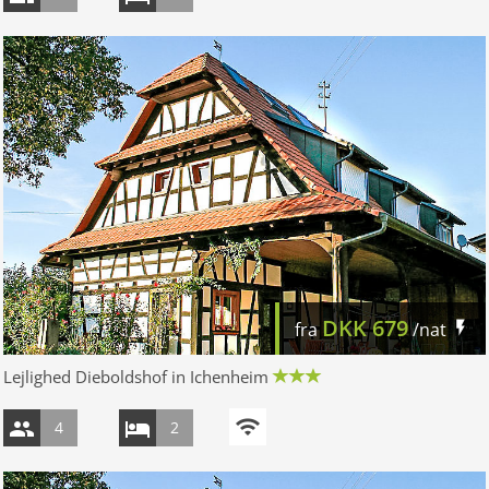
DKK
679
fra
/nat
Lejlighed Dieboldshof in Ichenheim
4
2