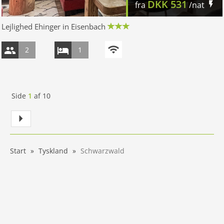
DKK
531
fra
/nat
Lejlighed Ehinger in Eisenbach
2
1
Side
1
af
10
Start
Tyskland
Schwarzwald