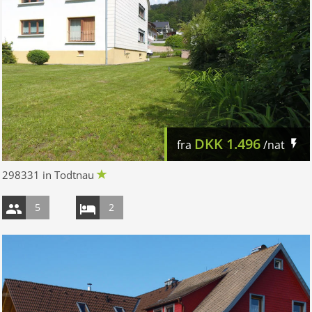
DKK
1.496
fra
/nat
298331 in Todtnau
5
2