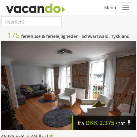
175
feriehuse & ferielejligheder -
Schwarzwald, Tyskland
DKK
2.375
fra
/nat
46988 in Bad Wildbad