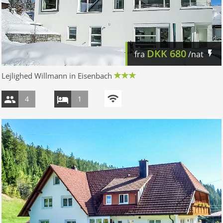
DKK
680
fra
/nat
Lejlighed Willmann in Eisenbach
4
1