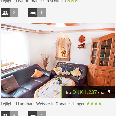
Lejlighed Panoramablick in Schiltach
2
1
DKK
1.237
fra
/nat
Lejlighed Landhaus Weisser in Donaueschingen
4
2