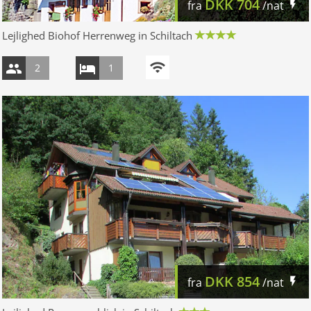
DKK
704
fra
/nat
Lejlighed Biohof Herrenweg in Schiltach
2
1
DKK
854
fra
/nat