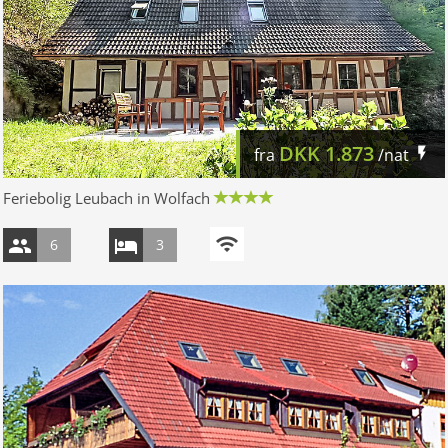
DKK
1.873
fra
/nat
Feriebolig Leubach in Wolfach
6
3