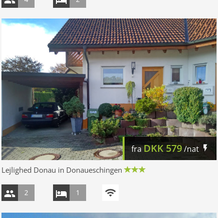
DKK
579
fra
/nat
Lejlighed Donau in Donaueschingen
2
1