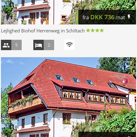
DKK
736
fra
/nat
Lejlighed Biohof Herrenweg in Schiltach
5
2