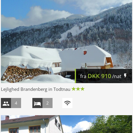
DKK
910
fra
/nat
Lejlighed Brandenberg in Todtnau
4
2