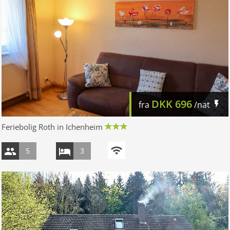
DKK
696
fra
/nat
Feriebolig Roth in Ichenheim
5
3