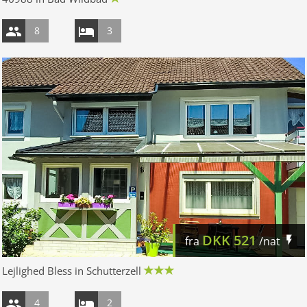
8
3
DKK
521
fra
/nat
Lejlighed Bless in Schutterzell
4
2