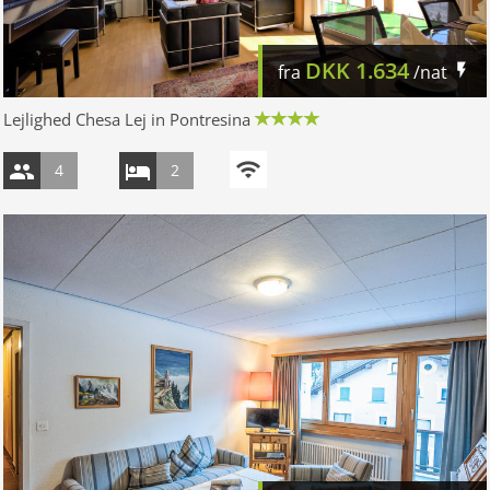
DKK
1.634
fra
/nat
Lejlighed Chesa Lej in Pontresina
4
2