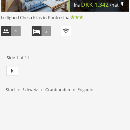
DKK
1.342
fra
/nat
Lejlighed Chesa Islas in Pontresina
4
2
Side
1
af
11
Start
Schweiz
Graubunden
Engadin