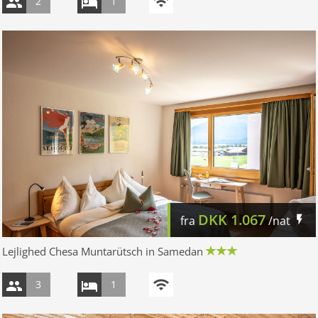
2
1
DKK
1.067
fra
/nat
Lejlighed Chesa Muntarütsch in Samedan
3
1