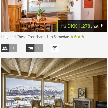
DKK
1.278
fra
/nat
Lejlighed Chesa Chascharia 1 in Samedan
3
1