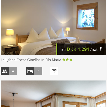
DKK
1.291
fra
/nat
Lejlighed Chesa Ginellas in Sils Maria
4
2