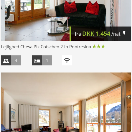
DKK
1.454
fra
/nat
Lejlighed Chesa Piz Cotschen 2 in Pontresina
4
1