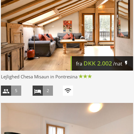
DKK
2.002
fra
/nat
Lejlighed Chesa Misaun in Pontresina
5
2