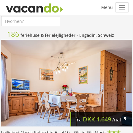
186
feriehuse & ferielejligheder -
Engadin, Schweiz
DKK
1.649
fra
/nat
Lejlighed Chesa Polaschin B - B10 - Sils in Sils Maria