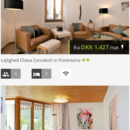
DKK
1.427
fra
/nat
Lejlighed Chesa Corvatsch in Pontresina
4
2