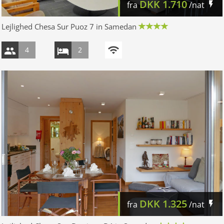
DKK
1.710
fra
/nat
Lejlighed Chesa Sur Puoz 7 in Samedan
4
2
DKK
1.325
fra
/nat