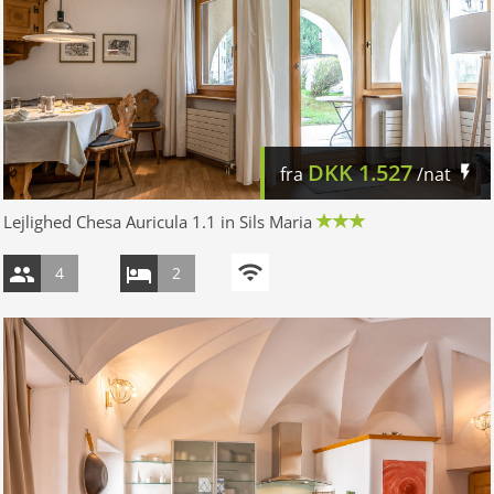
DKK
1.527
fra
/nat
Lejlighed Chesa Auricula 1.1 in Sils Maria
4
2