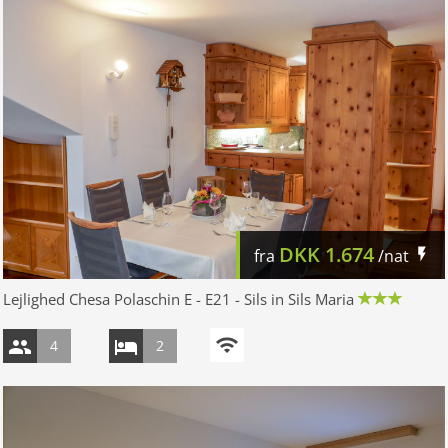
DKK
1.674
fra
/nat
Lejlighed Chesa Polaschin E - E21 - Sils in Sils Maria
4
2