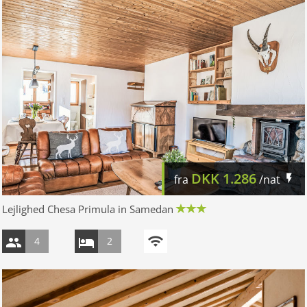
DKK
1.286
fra
/nat
Lejlighed Chesa Primula in Samedan
4
2