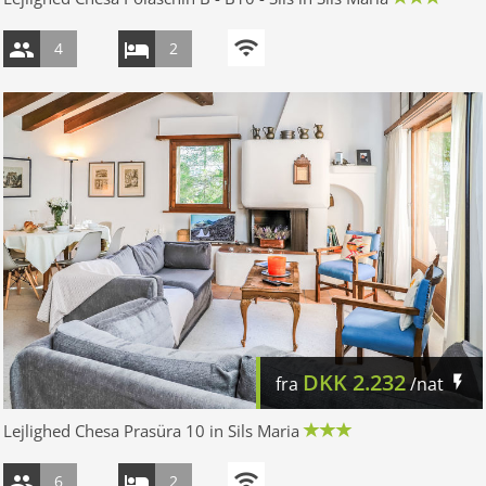
4
2
DKK
2.232
fra
/nat
Lejlighed Chesa Prasüra 10 in Sils Maria
6
2