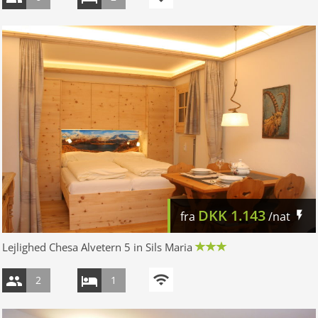
DKK
1.143
fra
/nat
Lejlighed Chesa Alvetern 5 in Sils Maria
2
1