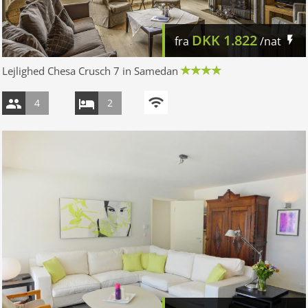
DKK
1.822
fra
/nat
Lejlighed Chesa Crusch 7 in Samedan
4
2