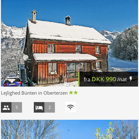
DKK
990
fra
/nat
Lejlighed Bünten in Oberterzen
5
2