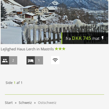
DKK
745
fra
/nat
Lejlighed Haus Lerch in Mastrils
2
1
Side
1
af
1
Start
Schweiz
Ostschweiz