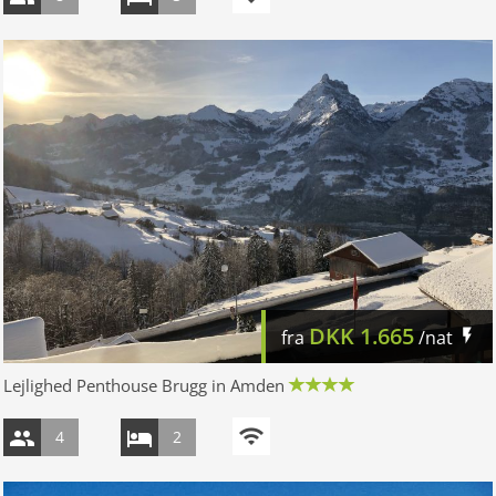
DKK
1.665
fra
/nat
Lejlighed Penthouse Brugg in Amden
4
2