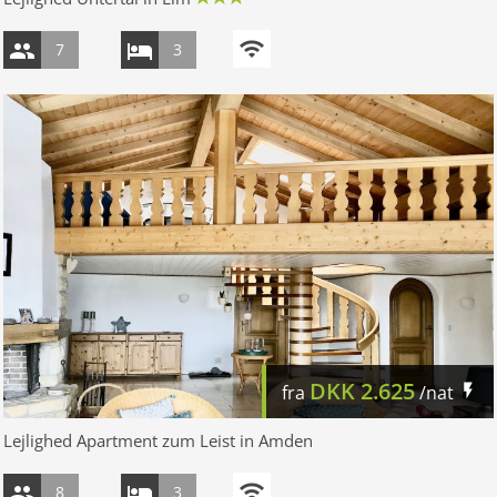
7
3
DKK
2.625
fra
/nat
Lejlighed Apartment zum Leist in Amden
8
3