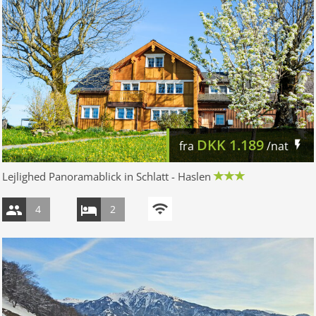
DKK
1.189
fra
/nat
Lejlighed Panoramablick in Schlatt - Haslen
4
2