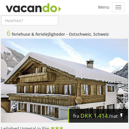
6
feriehuse & ferielejligheder -
Ostschweiz, Schweiz
DKK
1.414
fra
/nat
Lejlighed Untertal in Elm