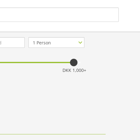
Antal
personer
tilladt
DKK 1,000+