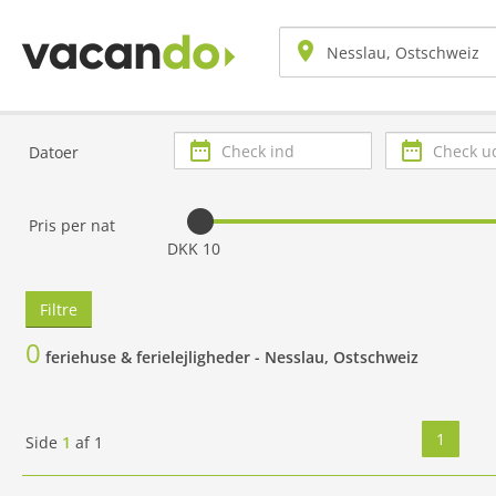
Check
Check
Datoer
ind
ud
Pris per nat
DKK 10
Filtre
0
feriehuse & ferielejligheder -
Nesslau, Ostschweiz
1
Side
1
af
1