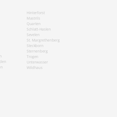
Hinterforst
Mastrils
Quarten
Schlatt-Haslen
Sevelen
St. Margrethenberg
Steckborn
Sternenberg
n
Trogen
oden
Unterwasser
en
Wildhaus