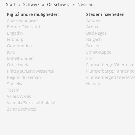
Start
Schweiz
Ostschweiz
Nesslau
Kig på andre muligheder:
Steder i nærheden:
Alpes Vaudoises
Amden
Berner Oberland
Arbon
Engadin
Bad Ragaz
Fribourg
Balgach
Graubunden
Dreien
Jura
Ebnat-Kappel
Mittelbünden
Elm
Ostschweiz
Flumserberge/Oberterze
Prättigau/Landwassertal
Flumserberge/Tannenb
Région du Léman
Flumserberge/Unterterz
Surselva
Heiden
Tessin
Valais/Wallis
Viamala/Surses/Albulatal
Zentralschweiz